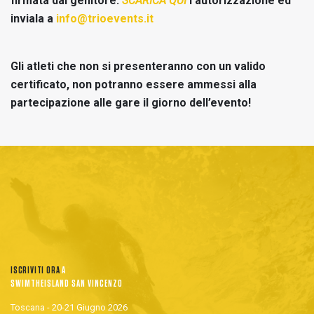
firmata dal genitore.
SCARICA QUI
l’autorizzazione ed
inviala a
info@trioevents.it
Gli atleti che non si presenteranno con un valido
certificato, non potranno essere ammessi alla
partecipazione alle gare il giorno dell’evento!
ISCRIVITI ORA
A
SWIMTHEISLAND SAN VINCENZO
Toscana - 20-21 Giugno 2026