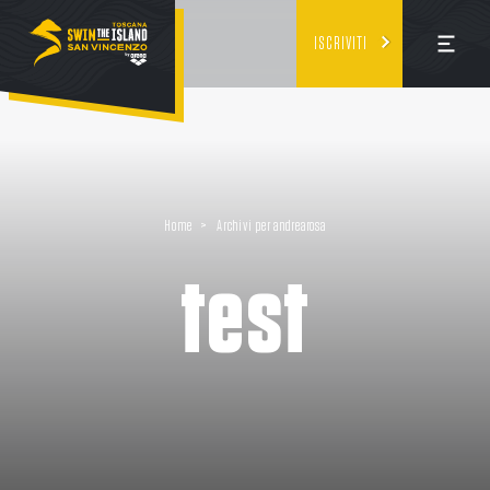
ISCRIVITI
Home
>
Archivi per andrearosa
test