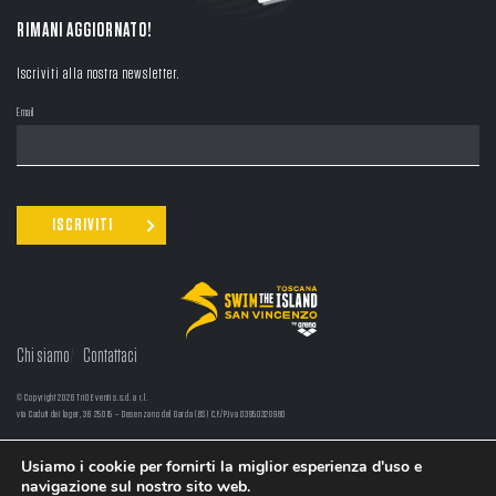
RIMANI AGGIORNATO!
Iscriviti alla nostra newsletter.
Email
Chi siamo
Contattaci
© Copyright 2026 TriO Eventi s.s.d. a r.l.
via Caduti dei lager, 36 25015 – Desenzano del Garda (BS) C.F./P.Iva 03950320980
LINGUA:
EN
/
IT
Usiamo i cookie per fornirti la miglior esperienza d'uso e
navigazione sul nostro sito web.